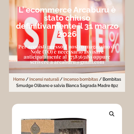
L’ ecommerce Arcaburu è
stato chiuso
definitivamente il 31 marzo
2026
Per acquisti presso il nostro magazzino di
Nole (TO) è necessario avvisare
anticipatamente al 3758363189 oppure
scrivere a arcaburu@gmail.com
Home
/
Incensi naturali
/
Incenso bombitas
/ Bombitas
Smudge Olibano e salvia Bianca Sagrada Madre 8pz