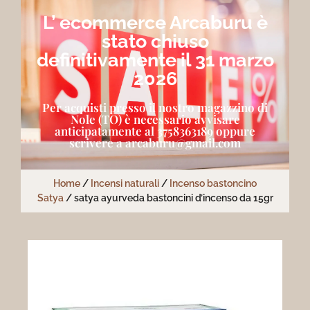
L’ ecommerce Arcaburu è
stato chiuso
definitivamente il 31 marzo
2026
Per acquisti presso il nostro magazzino di
Nole (TO) è necessario avvisare
anticipatamente al 3758363189 oppure
scrivere a arcaburu@gmail.com
Home
/
Incensi naturali
/
Incenso bastoncino
Satya
/ satya ayurveda bastoncini d’incenso da 15gr