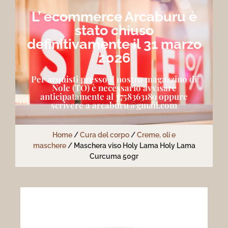
L’ ecommerce Arcaburu è
stato chiuso
definitivamente il 31 marzo
2026
Per acquisti presso il nostro magazzino di
Nole (TO) è necessario avvisare
anticipatamente al 3758363189 oppure
scrivere a arcaburu@gmail.com
Home
/
Cura del corpo
/
Creme, oli e
maschere
/ Maschera viso Holy Lama Holy Lama
Curcuma 50gr